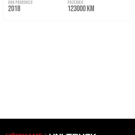
ROK PRODUKCJI
PRZEBIEG
2018
123000 KM
ZOBACZ WSZYSTKIE DOSTĘPNE
POJAZDY
Przeglądaj naszą ofertę sprawdzonych samochodów
używanych. Niezależnie od tego, czy potrzebujesz pojazdu
osobowego, dostawczego czy specjalistycznego – u nas
znajdziesz idealną opcję dla siebie.