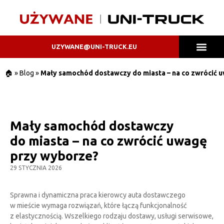
UZYWANE@UNI-TRUCK.EU
JAKOŚĆ UNI-TRUCK
DOSTĘPNE POJAZDY
SAMOCHODY POLEAS
🏠
»
Blog
»
Mały samochód dostawczy do miasta – na co zwrócić 
Mały samochód dostawczy
do miasta – na co zwrócić uwagę
przy wyborze?
29 STYCZNIA 2026
Sprawna i dynamiczna praca kierowcy auta dostawczego
w mieście wymaga rozwiązań, które łączą funkcjonalność
z elastycznością. Wszelkiego rodzaju dostawy, usługi serwisowe,