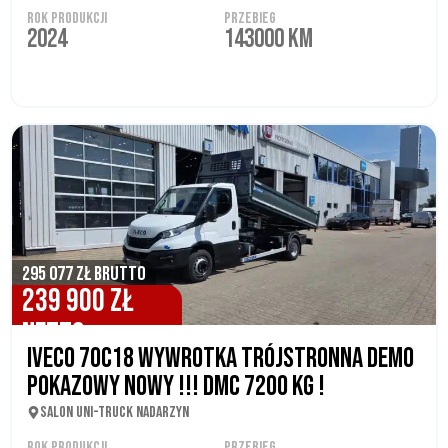
ROK PRODUKCJI
PRZEBIEG
2024
143000 KM
295 077 ZŁ BRUTTO
239 900 ZŁ
NETTO
IVECO 70C18 WYWROTKA TRÓJSTRONNA DEMO
POKAZOWY NOWY !!! DMC 7200 KG !
SALON UNI-TRUCK NADARZYN
ROK PRODUKCJI
PRZEBIEG