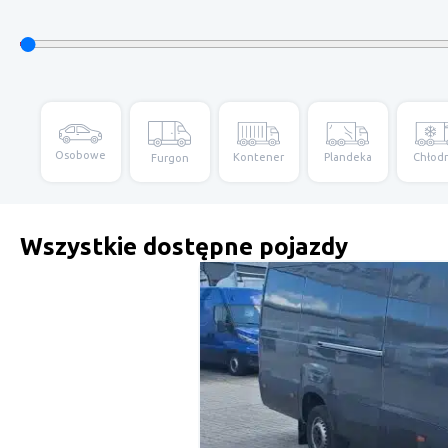
Osobowe
Kontener
Plandeka
Chłod
Furgon
Wszystkie dostępne pojazdy