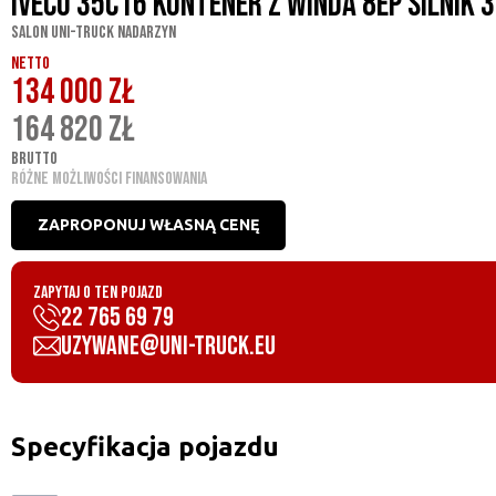
Iveco 35C16 Kontener z Winda 8ep Silnik 3
Salon UNI-TRUCK Nadarzyn
NETTO
134 000 ZŁ
164 820 ZŁ
BRUTTO
RÓŻNE MOŻLIWOŚCI FINANSOWANIA
ZAPROPONUJ WŁASNĄ CENĘ
ZAPYTAJ O TEN POJAZD
22 765 69 79
uzywane@uni-truck.eu
Specyfikacja pojazdu