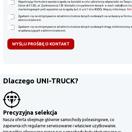
Wypełniając formularz wyrażasz zgodę na kontakt w celu udzielenia odpowiedzi na Twoje p
Górze (65-120), al. Zjednoczenia 128. Kontakt z inspektorem danych: e-mail: rodo@uni-truc
marketingowych jeśli wyraziłeś na to zgodę (art. 6 ust.1 lit a RODO). Więcej informacji:
Pol
Zgadzam się na otrzymywanie od administratora danych osobowych na wskazany w formula
administratorem.
Zgadzam się na otrzymywanie od administratora danych osobowych drogą elektroniczną n
współpracujących z administratorem.
WYŚLIJ PROŚBĘ O KONTAKT
Dlaczego UNI-TRUCK?
Precyzyjna selekcja
Nasza oferta obejmuje głównie samochody poleasingowe, co
zapewnia ich regularne serwisowanie i właściwe użytkowanie.
Wszystkie oferowane przez nas samochody były obsługiwane w