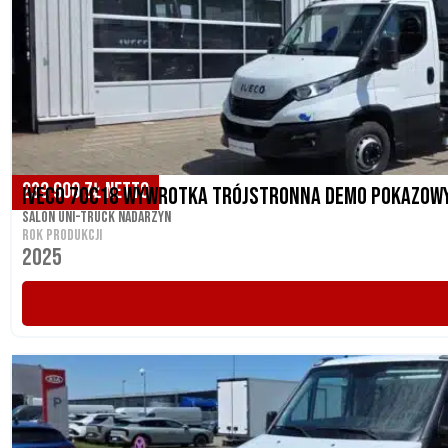
295 077 ZŁ BRUTTO
239 900 ZŁ NETTO
Iveco 70C18 Wywrotka trójstronna demo pokazowy n
Salon UNI-TRUCK Nadarzyn
ROK PRODUKCJI
2025