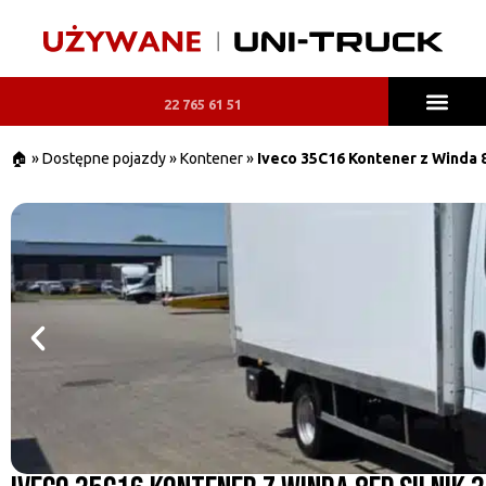
22 765 61 51
JAKOŚĆ UNI-TRUCK
DOSTĘPNE POJAZDY
SAMOCHODY POLEAS
🏠
»
Dostępne pojazdy
»
Kontener
»
Iveco 35C16 Kontener z Winda 8e