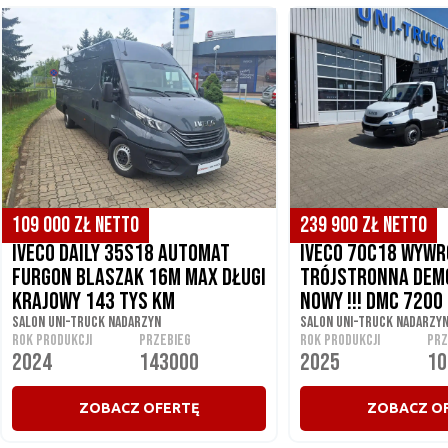
134 070 ZŁ BRUTTO
109 000 ZŁ NETTO
295 077 ZŁ BRUTTO
239 900 ZŁ NETTO
Iveco Daily 35S18 automat
Iveco 70C18 Wyw
furgon blaszak 16m max długi
trójstronna dem
krajowy 143 tys km
nowy !!! Dmc 7200 
Salon UNI-TRUCK Nadarzyn
Salon UNI-TRUCK Nadarzy
ROK PRODUKCJI
PRZEBIEG
ROK PRODUKCJI
PRZ
2024
143000
2025
10
ZOBACZ OFERTĘ
ZOBACZ O