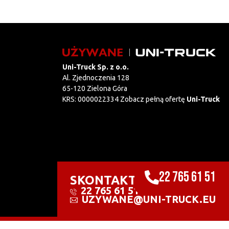
Uni-Truck Sp. z o.o.
Al. Zjednoczenia 128
65-120 Zielona Góra
KRS: 0000022334 Zobacz pełną ofertę
Uni-Truck
22 765 61 51
SKONTAKTUJ SIĘ Z NAMI
22 765 61 51
UZYWANE@UNI-TRUCK.EU