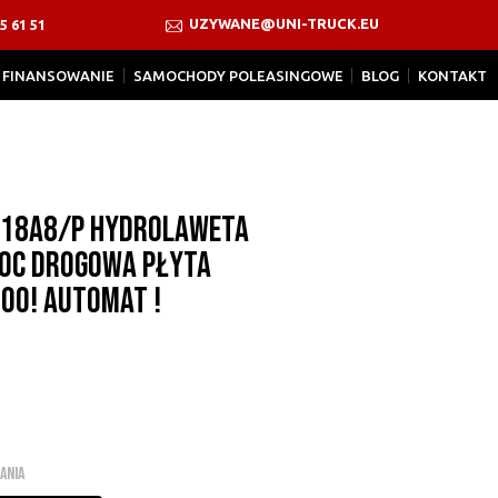
UZYWANE@UNI-TRUCK.EU
5 61 51
FINANSOWANIE
SAMOCHODY POLEASINGOWE
BLOG
KONTAKT
0C18A8/P Hydrolaweta
oc Drogowa Płyta
00! Automat !
ANIA