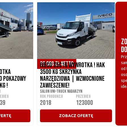
ZO
DO
Prz
109 470 ZŁ BRUTTO
89 000 ZŁ NETTO
sa
Iveco 35C16 Wywrotka ! Hak
od 
rotka
3500 kg Skrzynka
os
o pokazowy
narzędziowa | Wzmocnione
spe
kg !
zawieszenie!
ide
n
Salon UNI-TRUCK Nadarzyn
EBIEG
ROK PRODUKCJI
PRZEBIEG
39
2018
123000
FERTĘ
ZOBACZ OFERTĘ