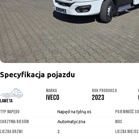
Specyfikacja pojazdu
MARKA
ROK PRODUKCJI
IVECO
2023
Laweta
TYP NAPĘDU
POJEMNOŚĆ SI
Napęd na tylną oś
SKRZYNIA BIEGÓW
MOC
Automatyczna
LICZBA DRZWI
LICZBA MIEJSC
2