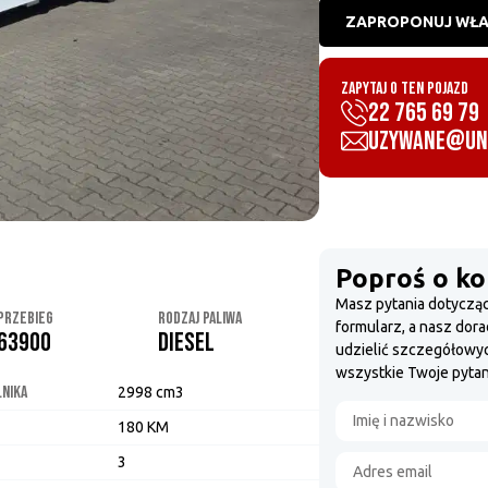
ZAPROPONUJ WŁA
ZAPYTAJ O TEN POJAZD
22 765 69 79
uzywane@uni
Poproś o ko
Masz pytania dotyczą
PRZEBIEG
RODZAJ PALIWA
formularz, a nasz dora
63900
Diesel
udzielić szczegółowyc
wszystkie Twoje pytan
LNIKA
2998 cm3
180 KM
3