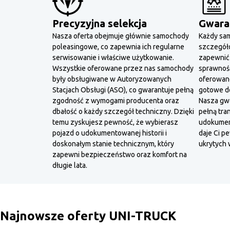
Precyzyjna selekcja
Gwaran
Nasza oferta obejmuje głównie samochody
Każdy sam
poleasingowe, co zapewnia ich regularne
szczegóło
serwisowanie i właściwe użytkowanie.
zapewnić 
Wszystkie oferowane przez nas samochody
sprawność
były obsługiwane w Autoryzowanych
oferowane
Stacjach Obsługi (ASO), co gwarantuje pełną
gotowe d
zgodność z wymogami producenta oraz
Nasza gwa
dbałość o każdy szczegół techniczny. Dzięki
pełną tra
temu zyskujesz pewność, że wybierasz
udokument
pojazd o udokumentowanej historii i
daje Ci p
doskonałym stanie technicznym, który
ukrytych 
zapewni bezpieczeństwo oraz komfort na
długie lata.
Najnowsze oferty UNI-TRUCK