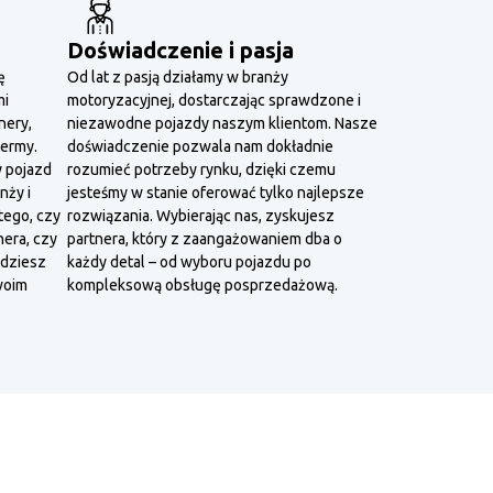
Doświadczenie i pasja
ę
Od lat z pasją działamy w branży
mi
motoryzacyjnej, dostarczając sprawdzone i
nery,
niezawodne pojazdy naszym klientom. Nasze
termy.
doświadczenie pozwala nam dokładnie
y pojazd
rozumieć potrzeby rynku, dzięki czemu
nży i
jesteśmy w stanie oferować tylko najlepsze
tego, czy
rozwiązania. Wybierając nas, zyskujesz
era, czy
partnera, który z zaangażowaniem dba o
jdziesz
każdy detal – od wyboru pojazdu po
woim
kompleksową obsługę posprzedażową.