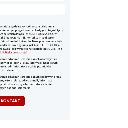
wyrażasz zgodę na kontakt w celu udzielenia
anie, w tym przygotowanie oferty jeśli tego dotyczy
rem Twoich danych jest UNI-TRUCK Sp. z o.o. w
, al. Zjednoczenia 128. Kontakt z inspektorem
ni-truck.eu lub listownie. Dane przetwarzane będą
dzi na Twoje pytania (art. 6 ust. 1 lit. f RODO), a
owych jeśli wyraziłeś na to zgodę (art. 6 ust.1 lit a
i:
Polityka prywatności
wanie od administratora danych osobowych na
 numer telefonu i SMS, informacji handlowych
i usług administratora a także podmiotów
inistratorem.
wanie od administratora danych osobowych drogą
any w formularzu adres e-mail, informacji
 produktów i usług administratora a także
ących z administratorem.
O KONTAKT