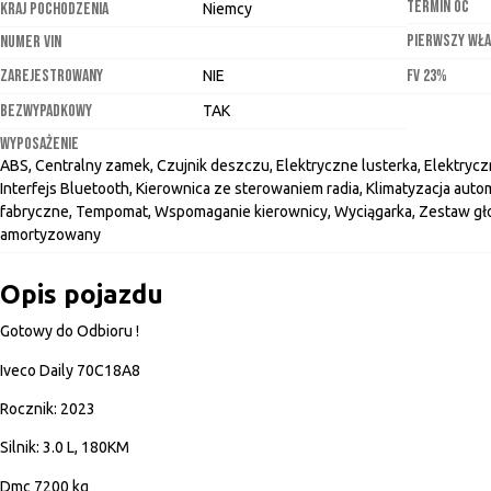
TERMIN OC
KRAJ POCHODZENIA
Niemcy
PIERWSZY WŁA
NUMER VIN
ZAREJESTROWANY
FV 23%
NIE
BEZWYPADKOWY
TAK
WYPOSAŻENIE
ABS, Centralny zamek, Czujnik deszczu, Elektryczne lusterka, Elektryczn
Interfejs Bluetooth, Kierownica ze sterowaniem radia, Klimatyzacja auto
fabryczne, Tempomat, Wspomaganie kierownicy, Wyciągarka, Zestaw głoś
amortyzowany
Opis pojazdu
Gotowy do Odbioru !
Iveco Daily 70C18A8
Rocznik: 2023
Silnik: 3.0 L, 180KM
Dmc 7200 kg