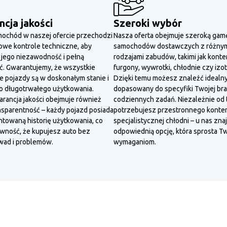
cja jakości
Szeroki wybór
ochód w naszej ofercie przechodzi
Nasza oferta obejmuje szeroką gam
we kontrole techniczne, aby
samochodów dostawczych z różny
jego niezawodność i pełną
rodzajami zabudów, takimi jak konte
. Gwarantujemy, że wszystkie
furgony, wywrotki, chłodnie czy izo
 pojazdy są w doskonałym stanie i
Dzięki temu możesz znaleźć idealn
o długotrwałego użytkowania.
dopasowany do specyfiki Twojej bra
rancja jakości obejmuje również
codziennych zadań. Niezależnie od 
nsparentność – każdy pojazd posiada
potrzebujesz przestronnego konten
owaną historię użytkowania, co
specjalistycznej chłodni – u nas zna
ewność, że kupujesz auto bez
odpowiednią opcję, która sprosta T
wad i problemów.
wymaganiom.