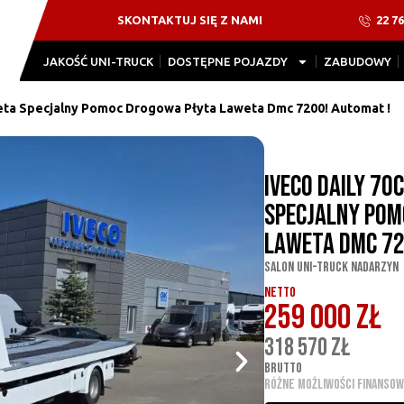
22 76
SKONTAKTUJ SIĘ Z NAMI
JAKOŚĆ UNI-TRUCK
DOSTĘPNE POJAZDY
ZABUDOWY
eta Specjalny Pomoc Drogowa Płyta Laweta Dmc 7200! Automat !
Iveco Daily 7
Specjalny Pom
Laweta Dmc 72
Salon UNI-TRUCK Nadarzyn
NETTO
259 000 ZŁ
318 570 ZŁ
BRUTTO
RÓŻNE MOŻLIWOŚCI FINANSOW